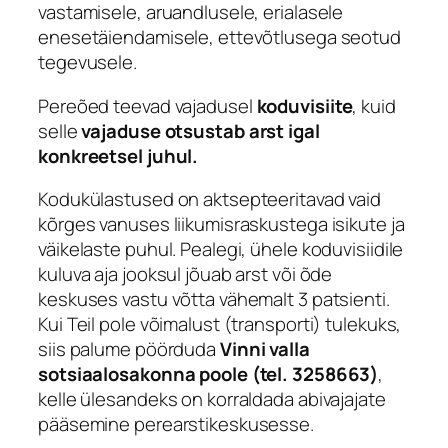
vastamisele, aruandlusele, erialasele
enesetäiendamisele, ettevõtlusega seotud
tegevusele.
Pereõed teevad vajadusel
koduvisiite
, kuid
selle
vajaduse otsustab arst igal
konkreetsel juhul.
Kodukülastused on aktsepteeritavad vaid
kõrges vanuses liikumisraskustega isikute ja
väikelaste puhul. Pealegi, ühele koduvisiidile
kuluva aja jooksul jõuab arst või õde
keskuses vastu võtta vähemalt 3 patsienti.
Kui Teil pole võimalust (transporti) tulekuks,
siis palume pöörduda
Vinni valla
sotsiaalosakonna poole (tel. 3258663)
,
kelle ülesandeks on korraldada abivajajate
pääsemine perearstikeskusesse.