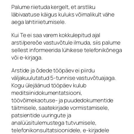
Palume riietuda kergelt, et arstliku
läbivaatuse käigus kuluks võimalikult vähe
aega lahtiriietumisele.
Kui Te ei saa varem kokkulepitud ajal
arsti/pereõe vastuvõtule ilmuda, siis palume
sellest informeerida lühikese telefonikõnega
või e-kirjaga.
Arstide ja õdede tööpäev ei piirdu
väljakuulutatud 5-tunnise vastuvõtuajaga.
Kogu ülejäänud tööpäev kulub
meditsiinidokumentatsiooni,
töövõimekaotuse- ja puudedokumentide
täitmisele, saatekirjade vormistamisele,
patsientide uuringute ja
analüüsitulemustega tutvumisele,
telefonikonsultatsioonidele, e-kirjadele