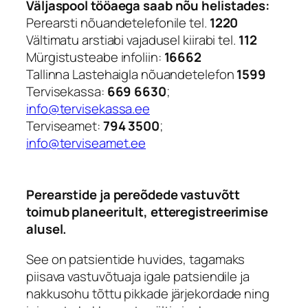
Väljaspool tööaega saab nõu helistades:
Perearsti nõuandetelefonile tel.
1220
Vältimatu arstiabi vajadusel kiirabi tel.
112
Mürgistusteabe infoliin:
16662
Tallinna Lastehaigla nõuandetelefon
1599
Tervisekassa:
669 6630
;
info@tervisekassa.ee
Terviseamet:
794 3500
;
info@terviseamet.ee
Perearstide ja pereõdede vastuvõtt
toimub planeeritult, etteregistreerimise
alusel.
See on patsientide huvides, tagamaks
piisava vastuvõtuaja igale patsiendile ja
nakkusohu tõttu pikkade järjekordade ning