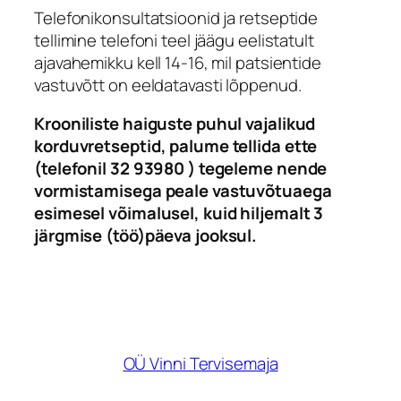
Telefonikonsultatsioonid ja retseptide
tellimine telefoni teel jäägu eelistatult
ajavahemikku kell 14-16, mil patsientide
vastuvõtt on eeldatavasti lõppenud.
Krooniliste haiguste puhul vajalikud
korduvretseptid, palume tellida ette
(telefonil 32 93980 ) tegeleme nende
vormistamisega peale vastuvõtuaega
esimesel võimalusel, kuid hiljemalt 3
järgmise (töö)päeva jooksul.
OÜ Vinni Tervisemaja