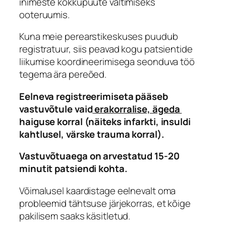
inimeste kokkupuute vältimiseks
ooteruumis.
Kuna meie perearstikeskuses puudub
registratuur, siis peavad kogu patsientide
liikumise koordineerimisega seonduva töö
tegema ära pereõed.
Eelneva registreerimiseta pääseb
vastuvõtule vaid
erakorralise, ägeda
haiguse korral (näiteks infarkti, insuldi
kahtlusel, värske trauma korral).
Vastuvõtuaega on arvestatud 15-20
minutit patsiendi kohta.
Võimalusel kaardistage eelnevalt oma
probleemid tähtsuse järjekorras, et kõige
pakilisem saaks käsitletud.